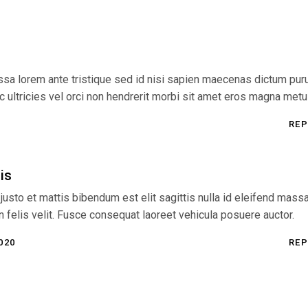
sa lorem ante tristique sed id nisi sapien maecenas dictum pur
c ultricies vel orci non hendrerit morbi sit amet eros magna metu
REP
is
 justo et mattis bibendum est elit sagittis nulla id eleifend mass
n felis velit. Fusce consequat laoreet vehicula posuere auctor.
020
REP