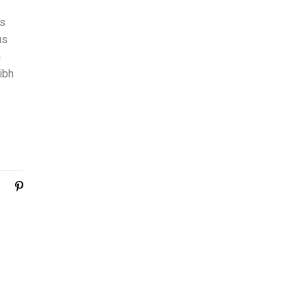
is
us
a
ibh