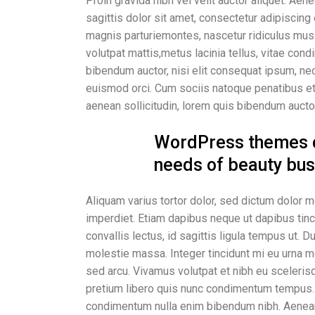
Proin gravida nibh vel velit auctor aliquet. Aen
sagittis dolor sit amet, consectetur adipiscing 
magnis parturiemontes, nascetur ridiculus mus.
volutpat mattis,metus lacinia tellus, vitae con
bibendum auctor, nisi elit consequat ipsum, nec 
euismod orci. Cum sociis natoque penatibus et 
aenean sollicitudin, lorem quis bibendum auctor
WordPress themes ca
needs of beauty bus
Aliquam varius tortor dolor, sed dictum dolor mol
imperdiet. Etiam dapibus neque ut dapibus tinci
convallis lectus, id sagittis ligula tempus ut. 
molestie massa. Integer tincidunt mi eu urna 
sed arcu. Vivamus volutpat et nibh eu scelerisqu
pretium libero quis nunc condimentum tempus. t 
condimentum nulla enim bibendum nibh. Aenean 