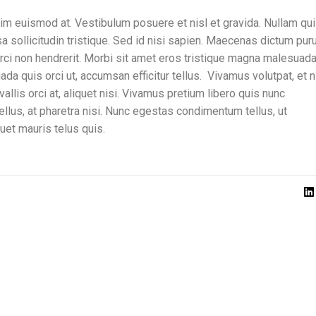
nim euismod at. Vestibulum posuere et nisl et gravida. Nullam qu
sollicitudin tristique. Sed id nisi sapien. Maecenas dictum pur
 orci non hendrerit. Morbi sit amet eros tristique magna malesuad
da quis orci ut, accumsan efficitur tellus. Vivamus volutpat, et n
llis orci at, aliquet nisi. Vivamus pretium libero quis nunc
lus, at pharetra nisi. Nunc egestas condimentum tellus, ut
quet mauris telus quis.