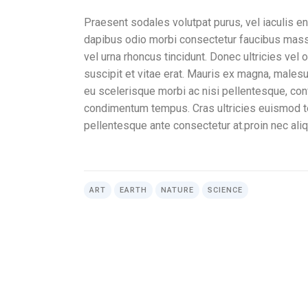
Praesent sodales volutpat purus, vel iaculis e
dapibus odio morbi consectetur faucibus massa 
vel urna rhoncus tincidunt. Donec ultricies vel
suscipit et vitae erat. Mauris ex magna, malesua
eu scelerisque morbi ac nisi pellentesque, conva
condimentum tempus. Cras ultricies euismod tel
pellentesque ante consectetur at.proin nec ali
ART
EARTH
NATURE
SCIENCE