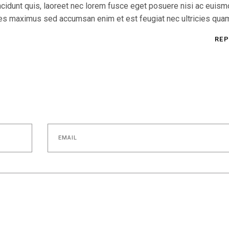
incidunt quis, laoreet nec lorem fusce eget posuere nisi ac euis
cies maximus sed accumsan enim et est feugiat nec ultricies qua
REP