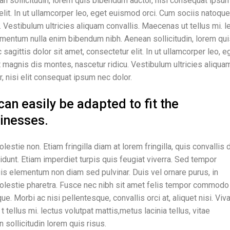
ean sollicitudin, lorem quis bibendum auctor, nisi consequat ipsum
elit. In ut ullamcorper leo, eget euismod orci. Cum sociis natoque
 Vestibulum ultricies aliquam convallis. Maecenas ut tellus mi. l
dimentum nulla enim bibendum nibh. Aenean sollicitudin, lorem qu
sagittis dolor sit amet, consectetur elit. In ut ullamcorper leo, e
magnis dis montes, nascetur ridicu. Vestibulum ultricies aliqua
, nisi elit consequat ipsum nec dolor.
n easily be adapted to fit the
inesses.
estie non. Etiam fringilla diam at lorem fringilla, quis convallis 
dunt. Etiam imperdiet turpis quis feugiat viverra. Sed tempor
Duis elementum non diam sed pulvinar. Duis vel ornare purus, in
molestie pharetra. Fusce nec nibh sit amet felis tempor commodo
e. Morbi ac nisi pellentesque, convallis orci at, aliquet nisi. Vi
tellus mi. lectus volutpat mattis,metus lacinia tellus, vitae
sollicitudin lorem quis risus.