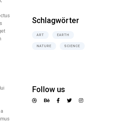
,
ectus
Schlagwörter
is
get
ART
EARTH
m
NATURE
SCIENCE
dui
Follow us
 a
vamus