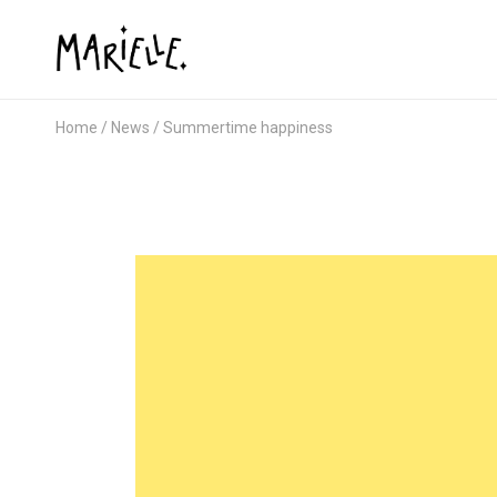
Home
News
Summertime happiness